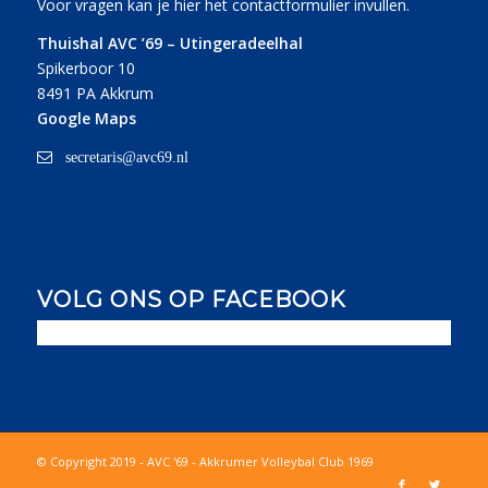
Voor vragen kan je
hier
het contactformulier invullen.
Thuishal AVC ’69 – Utingeradeelhal
Spikerboor 10
8491 PA Akkrum
Google Maps
secretaris@avc69.nl
VOLG ONS OP FACEBOOK
© Copyright 2019 - AVC '69 - Akkrumer Volleybal Club 1969