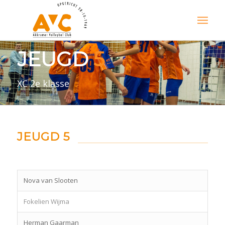
JEUGD
5
XC 2e klasse
JEUGD 5
Nova van Slooten
Fokelien Wijma
Herman Gaarman