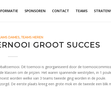
NFORMATIE
SPONSOREN
CONTACT
TEAMS
STRATEN
EAMS DAMES
,
TEAMS HEREN
OERNOOI GROOT SUCCES
eybaltoernooi. Dit toernooi is georganiseerd door de toernooicommiss
ende klassen om de prijzen. Het waren spannende westrijden, in 1 poul
t moest worden welke van 3 teams tweede ging worden in de poule.
rzorgd. De eerste plaats kreeg een grote mok en de tweede een blik 