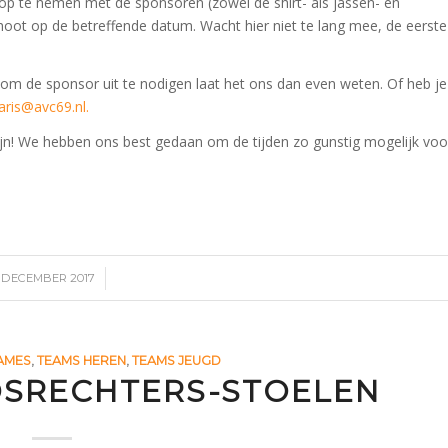
op te nemen met de sponsoren (zowel de shirt- als jassen- en
ot op de betreffende datum. Wacht hier niet te lang mee, de eerste
m de sponsor uit te nodigen laat het ons dan even weten. Of heb je
aris@avc69.nl.
zijn! We hebben ons best gedaan om de tijden zo gunstig mogelijk voo
/
2 DECEMBER 2017
AMES
,
TEAMS HEREN
,
TEAMS JEUGD
DSRECHTERS-STOELEN