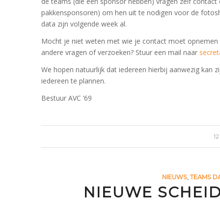
de teams (die een sponsor hebben) vragen zelf contact 
pakkensponsoren) om hen uit te nodigen voor de fotosho
data zijn volgende week al.
Mocht je niet weten met wie je contact moet opnemen o
andere vragen of verzoeken? Stuur een mail naar
secret
We hopen natuurlijk dat iedereen hierbij aanwezig kan 
iedereen te plannen.
Bestuur AVC ’69
1
NIEUWS
,
TEAMS D
NIEUWE SCHEI