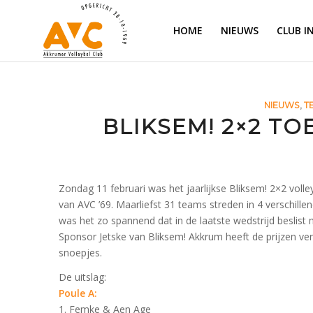
HOME
NIEUWS
CLUB I
NIEUWS
,
T
BLIKSEM! 2×2 T
Zondag 11 februari was het jaarlijkse Bliksem! 2×2 voll
van AVC ’69. Maarliefst 31 teams streden in 4 verschill
was het zo spannend dat in de laatste wedstrijd beslis
Sponsor Jetske van Bliksem! Akkrum heeft de prijzen ve
snoepjes.
De uitslag:
Poule A:
1. Femke & Aen Age