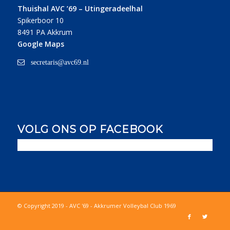
Thuishal AVC ’69 – Utingeradeelhal
Spikerboor 10
8491 PA Akkrum
Google Maps
secretaris@avc69.nl
VOLG ONS OP FACEBOOK
© Copyright 2019 - AVC '69 - Akkrumer Volleybal Club 1969